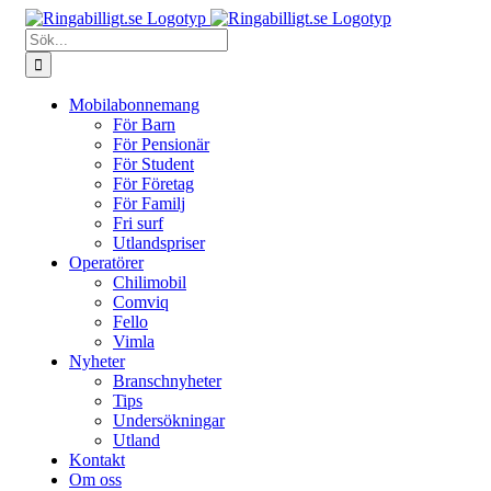
Fortsätt
till
Sök
innehållet
efter:
Mobilabonnemang
För Barn
För Pensionär
För Student
För Företag
För Familj
Fri surf
Utlandspriser
Operatörer
Chilimobil
Comviq
Fello
Vimla
Nyheter
Branschnyheter
Tips
Undersökningar
Utland
Kontakt
Om oss