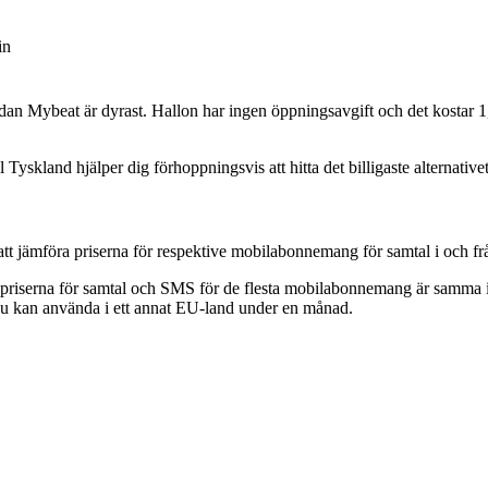
in
dan Mybeat är dyrast. Hallon har ingen öppningsavgift och det kostar 1,85
 Tyskland hjälper dig förhoppningsvis att hitta det billigaste alternative
 att jämföra priserna för respektive mobilabonnemang för samtal i och f
att priserna för samtal och SMS för de flesta mobilabonnemang är sam
a du kan använda i ett annat EU-land under en månad.