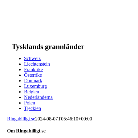
Tysklands grannländer
Schweiz
Liechtenstein
Frankrike
Österrike
Danmark
Luxemburg
Belgien
Nederländerna
Polen
Tjeckien
Ringabilligt.se
2024-08-07T05:46:10+00:00
Om Ringabilligt.se