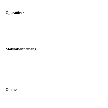
Ringabilligt.se är en webbtjänst som listar och jämför billiga mobilabonneman
Operatörer
Hallon
Vimla
Fello
Chilimobil
Comviq
Mobilabonnemang
Jämför mobilabonnemang
Mobilabonnemang barn
Mobilabonnemang pensionär
Mobilabonnemang student
Mobilabonnemang småföretag
Mobilabonnemang familj
Om oss
Kontakt
Guider