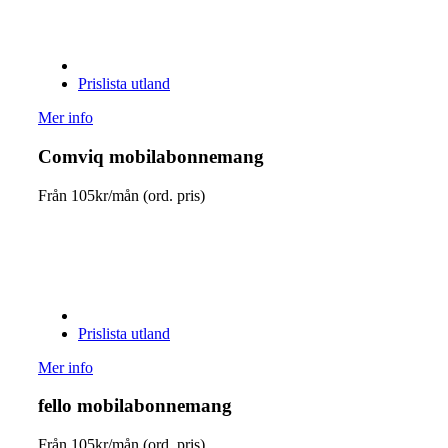
Prislista utland
Mer info
Comviq mobilabonnemang
Från
105
kr/mån (ord. pris)
Prislista utland
Mer info
fello mobilabonnemang
Från
105
kr/mån (ord. pris)