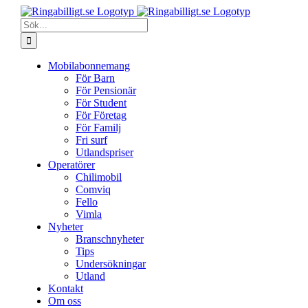
Fortsätt
till
Sök
innehållet
efter:
Mobilabonnemang
För Barn
För Pensionär
För Student
För Företag
För Familj
Fri surf
Utlandspriser
Operatörer
Chilimobil
Comviq
Fello
Vimla
Nyheter
Branschnyheter
Tips
Undersökningar
Utland
Kontakt
Om oss