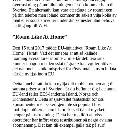
överraskning på mobilräkningen när du kommer hem till
Sverige. Ett alternativ kan vara att stänga av roamingen
på din telefon men ibland kommer du säkert vilja kolla av
mail eller sociala medier under din semester utan behöva
ha tillgång till WiFi.
”Roam Like At Home”
Den 15 juni 2017 trädde EU-initiativet “Roam Like At
Home” i kraft. Vad det innebär är att så kallade
roamingleverantörer inom EU inte får debitera sina
kunder i någon medlemsstat några extra avgifter utöver
det nationella slutkundspriset för röstsamtal, sms och data
när de nyttjas inom EU.
Detta innebär att du kan nyttja ditt mobilabonnemang till
samma priser som i Sverige när du befinner dig i ett annat
EU-land (eller EES-länderna Island, Norge och
Lichtenstein). Detta är självfallet fantastiskt för oss
konsumenter men säkerligen inte så populärt hos
mobiloperatörerna som historiskt sett tjänat mycket
pengar på just roaming. Detta har medfört att vissa
operatörer har infört vissa restriktioner på några av sina
abonnemang. Det kan till exempel gälla tak på surf.