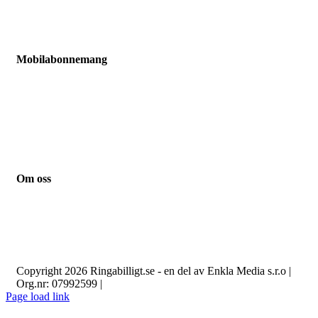
Fello
Chilimobil
Comviq
Mobilabonnemang
Jämför mobilabonnemang
Mobilabonnemang barn
Mobilabonnemang pensionär
Mobilabonnemang student
Mobilabonnemang småföretag
Mobilabonnemang familj
Om oss
Kontakt
Guider
Nyheter
Integritetspolicy
Om cookies
Copyright 2026 Ringabilligt.se - en del av Enkla Media s.r.o |
Org.nr: 07992599 |
Page load link