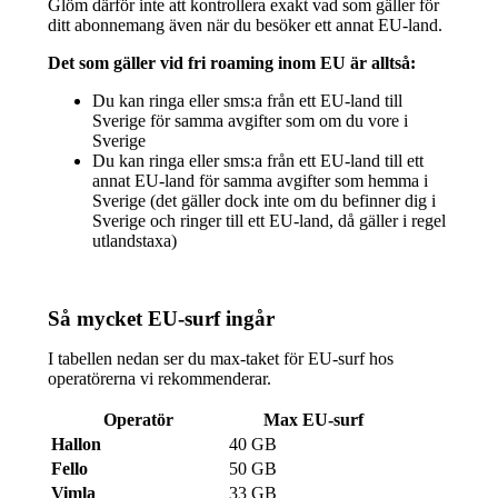
Glöm därför inte att kontrollera exakt vad som gäller för
ditt abonnemang även när du besöker ett annat EU-land.
Det som gäller vid fri roaming inom EU är alltså:
Du kan ringa eller sms:a från ett EU-land till
Sverige för samma avgifter som om du vore i
Sverige
Du kan ringa eller sms:a från ett EU-land till ett
annat EU-land för samma avgifter som hemma i
Sverige (det gäller dock inte om du befinner dig i
Sverige och ringer till ett EU-land, då gäller i regel
utlandstaxa)
Så mycket EU-surf ingår
I tabellen nedan ser du max-taket för EU-surf hos
operatörerna vi rekommenderar.
Operatör
Max EU-surf
Hallon
40 GB
Fello
50 GB
Vimla
33 GB