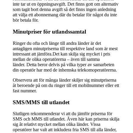
inte tar ut en öppningsavgift. Det finns gott om alternativ
som tagit bort denna avgift så det finns ingen anledning
att välja ett abonnemang där du betalar för något du inte
bör betala för.
Minutpriser för utlandssamtal
Ringer du ofta och länge till andra länder är det
antagligen minutpriserna till respektive land som är mest
intressant att jämföra.Det kan skilja sig mycket i pris
mellan de olika operatörerna – även till samma
länder. Detta beror delvis på vilka typer av samarbeten
din operatör har med de inhemska telekomoperatörerna.
Observera att för många länder skiljer sig minutpriserna
åt beroende på om du ringer till ett mobilnummer eller ett
fast nummer.
SMS/MMS till utlandet
Slutligen rekommenderar vi att du jämför priserna för
SMS och MMS till utlandet. Även här kan priserna skilja
sig åt relativt mycket mellan olika länder. Vissa
operatörer har valt att inkludera fria SMS till alla länder,