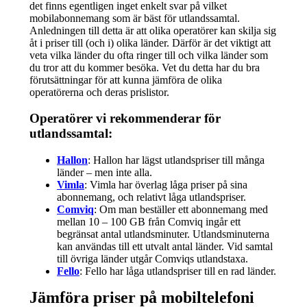
det finns egentligen inget enkelt svar på vilket
mobilabonnemang som är bäst för utlandssamtal.
Anledningen till detta är att olika operatörer kan skilja sig
åt i priser till (och i) olika länder. Därför är det viktigt att
veta vilka länder du ofta ringer till och vilka länder som
du tror att du kommer besöka. Vet du detta har du bra
förutsättningar för att kunna jämföra de olika
operatörerna och deras prislistor.
Operatörer vi rekommenderar för
utlandssamtal:
Hallon
: Hallon har lägst utlandspriser till många
länder – men inte alla.
Vimla
: Vimla har överlag låga priser på sina
abonnemang, och relativt låga utlandspriser.
Comviq
: Om man beställer ett abonnemang med
mellan 10 – 100 GB från Comviq ingår ett
begränsat antal utlandsminuter. Utlandsminuterna
kan användas till ett utvalt antal länder. Vid samtal
till övriga länder utgår Comviqs utlandstaxa.
Fello
: Fello har låga utlandspriser till en rad länder.
Jämföra priser på mobiltelefoni