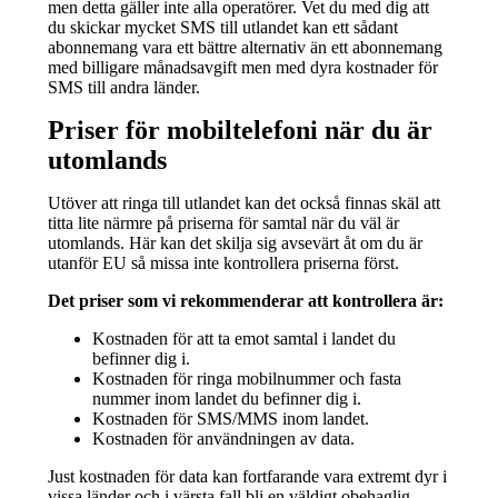
men detta gäller inte alla operatörer. Vet du med dig att
du skickar mycket SMS till utlandet kan ett sådant
abonnemang vara ett bättre alternativ än ett abonnemang
med billigare månadsavgift men med dyra kostnader för
SMS till andra länder.
Priser för mobiltelefoni när du är
utomlands
Utöver att ringa till utlandet kan det också finnas skäl att
titta lite närmre på priserna för samtal när du väl är
utomlands. Här kan det skilja sig avsevärt åt om du är
utanför EU så missa inte kontrollera priserna först.
Det priser som vi rekommenderar att kontrollera är:
Kostnaden för att ta emot samtal i landet du
befinner dig i.
Kostnaden för ringa mobilnummer och fasta
nummer inom landet du befinner dig i.
Kostnaden för SMS/MMS inom landet.
Kostnaden för användningen av data.
Just kostnaden för data kan fortfarande vara extremt dyr i
vissa länder och i värsta fall bli en väldigt obehaglig