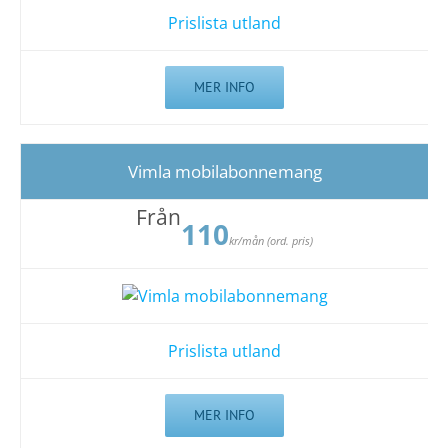
Prislista utland
MER INFO
Vimla mobilabonnemang
Från
110
kr/mån (ord. pris)
Prislista utland
MER INFO