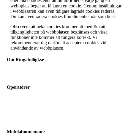
eller alla cookies eller att du informeras varje gång en
webbplats begär att få lagra en cookie. Genom inställningar
i webbläsaren kan även tidigare lagrade cookies raderas.
Du kan även radera cookies från din enhet när som helst.
Observera att neka cookies kommer att medföra att
tillgängligheten på webbplatsen begränsas och vissa
funktioner inte kommer att fungera korrekt. Vi
rekommenderar dig därför att acceptera cookies vid
användande av webbplatsen.
Om Ringabilligt.se
Ringabilligt.se är en webbtjänst som listar och jämför billiga
mobilabonnemang.
Operatörer
Hallon
Vimla
Fello
Chilimobil
Comviq
Mobilabonnemang