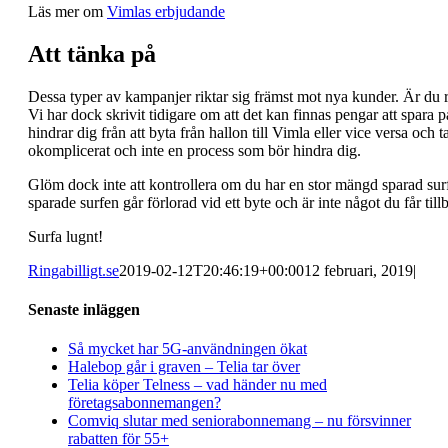
Läs mer om
Vimlas erbjudande
Att tänka på
Dessa typer av kampanjer riktar sig främst mot nya kunder. Är du red
Vi har dock skrivit tidigare om att det kan finnas pengar att spara p
hindrar dig från att byta från hallon till Vimla eller vice versa och
okomplicerat och inte en process som bör hindra dig.
Glöm dock inte att kontrollera om du har en stor mängd sparad surf
sparade surfen går förlorad vid ett byte och är inte något du får till
Surfa lugnt!
Ringabilligt.se
2019-02-12T20:46:19+00:00
12 februari, 2019
|
Senaste inläggen
Så mycket har 5G-användningen ökat
Halebop går i graven – Telia tar över
Telia köper Telness – vad händer nu med
företagsabonnemangen?
Comviq slutar med seniorabonnemang – nu försvinner
rabatten för 55+