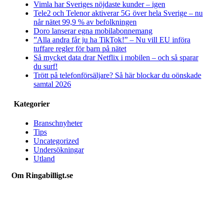
Vimla har Sveriges nöjdaste kunder – igen
Tele2 och Telenor aktiverar 5G över hela Sverige – nu
når nätet 99,9 % av befolkningen
Doro lanserar egna mobilabonnemang
”Alla andra får ju ha TikTok!” – Nu vill EU införa
tuffare regler för barn på nätet
Så mycket data drar Netflix i mobilen – och så sparar
du surf!
Trött på telefonförsäljare? Så här blockar du oönskade
samtal 2026
Kategorier
Branschnyheter
Tips
Uncategorized
Undersökningar
Utland
Om Ringabilligt.se
Ringabilligt.se är en webbtjänst som listar och jämför billiga
mobilabonnemang.