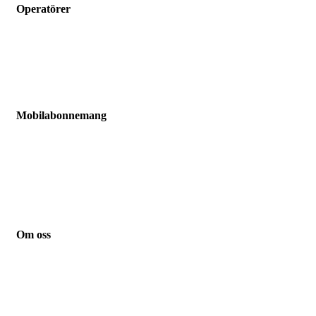
Operatörer
Hallon
Vimla
Fello
Chilimobil
Comviq
Mobilabonnemang
Jämför mobilabonnemang
Mobilabonnemang barn
Mobilabonnemang pensionär
Mobilabonnemang student
Mobilabonnemang småföretag
Mobilabonnemang familj
Om oss
Kontakt
Guider
Nyheter
Integritetspolicy
Om cookies