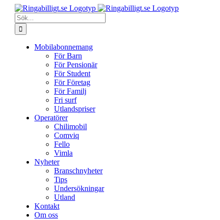
Fortsätt
till
Sök
innehållet
efter:
Mobilabonnemang
För Barn
För Pensionär
För Student
För Företag
För Familj
Fri surf
Utlandspriser
Operatörer
Chilimobil
Comviq
Fello
Vimla
Nyheter
Branschnyheter
Tips
Undersökningar
Utland
Kontakt
Om oss