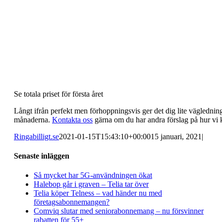
Se totala priset för första året
Långt ifrån perfekt men förhoppningsvis ger det dig lite vägledning
månaderna.
Kontakta oss
gärna om du har andra förslag på hur vi
Ringabilligt.se
2021-01-15T15:43:10+00:00
15 januari, 2021
|
Senaste inläggen
Så mycket har 5G-användningen ökat
Halebop går i graven – Telia tar över
Telia köper Telness – vad händer nu med
företagsabonnemangen?
Comviq slutar med seniorabonnemang – nu försvinner
rabatten för 55+