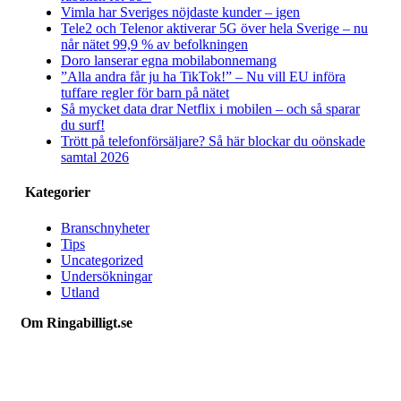
Vimla har Sveriges nöjdaste kunder – igen
Tele2 och Telenor aktiverar 5G över hela Sverige – nu
når nätet 99,9 % av befolkningen
Doro lanserar egna mobilabonnemang
”Alla andra får ju ha TikTok!” – Nu vill EU införa
tuffare regler för barn på nätet
Så mycket data drar Netflix i mobilen – och så sparar
du surf!
Trött på telefonförsäljare? Så här blockar du oönskade
samtal 2026
Kategorier
Branschnyheter
Tips
Uncategorized
Undersökningar
Utland
Om Ringabilligt.se
Ringabilligt.se är en webbtjänst som listar och jämför billiga
mobilabonnemang.