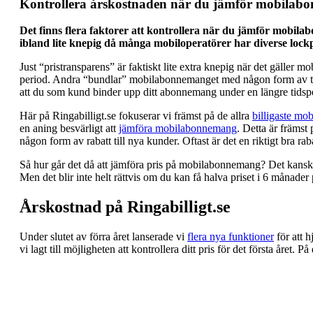
Kontrollera årskostnaden när du jämför mobilab
Det finns flera faktorer att kontrollera när du jämför mobilab
ibland lite knepig då många mobiloperatörer har diverse lock
Just “pristransparens” är faktiskt lite extra knepig när det gäller
period. Andra “bundlar” mobilabonnemanget med någon form av tillä
att du som kund binder upp ditt abonnemang under en längre tidsp
Här på Ringabilligt.se fokuserar vi främst på de allra
billigaste m
en aning besvärligt att
jämföra mobilabonnemang
. Detta är främst
någon form av rabatt till nya kunder. Oftast är det en riktigt bra rab
Så hur går det då att jämföra pris på mobilabonnemang? Det kanske 
Men det blir inte helt rättvis om du kan få halva priset i 6 månade
Årskostnad på Ringabilligt.se
Under slutet av förra året lanserade vi
flera nya funktioner
för att 
vi lagt till möjligheten att kontrollera ditt pris för det första året. 