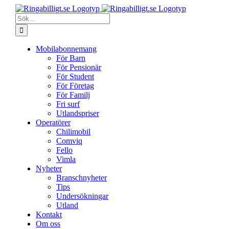
Fortsätt
till
Sök
innehållet
efter:
Mobilabonnemang
För Barn
För Pensionär
För Student
För Företag
För Familj
Fri surf
Utlandspriser
Operatörer
Chilimobil
Comviq
Fello
Vimla
Nyheter
Branschnyheter
Tips
Undersökningar
Utland
Kontakt
Om oss