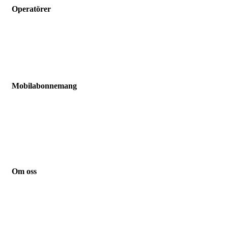
Operatörer
Hallon
Vimla
Fello
Chilimobil
Comviq
Mobilabonnemang
Jämför mobilabonnemang
Mobilabonnemang barn
Mobilabonnemang pensionär
Mobilabonnemang student
Mobilabonnemang småföretag
Mobilabonnemang familj
Om oss
Kontakt
Guider
Nyheter
Integritetspolicy