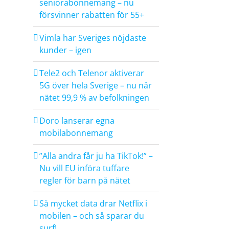
seniorabonnemang – nu
försvinner rabatten för 55+
Vimla har Sveriges nöjdaste
kunder – igen
Tele2 och Telenor aktiverar
5G över hela Sverige – nu når
nätet 99,9 % av befolkningen
Doro lanserar egna
mobilabonnemang
”Alla andra får ju ha TikTok!” –
Nu vill EU införa tuffare
regler för barn på nätet
Så mycket data drar Netflix i
mobilen – och så sparar du
surf!