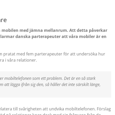
are
 på mobilen med jämna mellanrum. Att detta påverkar
 larmar danska parterapeuter att våra mobiler är en
om pratat med fem parterapeuter för att undersöka hur
a i våra relationer.
er mobiltelefonen som ett problem. Det är en så stark
att lägga ifrån sig den, så håller det inte särskilt länge,
.
atera till svårigheten att undvika mobiltelefonen. Förslag
öd på relationer lyser dock med sin frånvaro från de