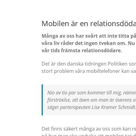
Mobilen är en relationsdöd
Många av oss har svårt att inte titta
våra liv råder det ingen tvekan om. Nu
vår tids främsta relationsdödare.
Det är den danska tidningen Politiken s
stort problem våra mobiltelefoner kan var
Nio av tio par som kommer till mig, nämn
förströelse, att även om man är överens om 
säger parterapeuten Lise Kramer Schmidt
Det finns säkert många av oss som kan rel
på hur man ska undvika att mobilen tar d