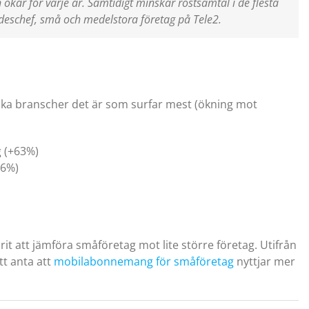
kar för varje år. Samtidigt minskar röstsamtal i de flesta
ådeschef, små och medelstora företag på Tele2.
lka branscher det är som surfar mest (ökning mot
g (+63%)
66%)
rit att jämföra småföretag mot lite större företag. Utifrån
att anta att
mobilabonnemang för småföretag
nyttjar mer