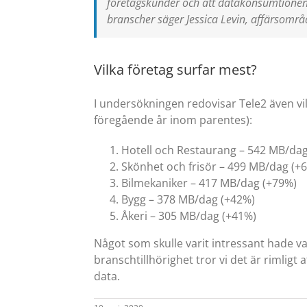
företagskunder och att datakonsumtionen ö
branscher säger Jessica Levin, affärsomr
Vilka företag surfar mest?
I undersökningen redovisar Tele2 även vi
föregående år inom parentes):
Hotell och Restaurang – 542 MB/da
Skönhet och frisör – 499 MB/dag (+
Bilmekaniker – 417 MB/dag (+79%)
Bygg – 378 MB/dag (+42%)
Åkeri – 305 MB/dag (+41%)
Något som skulle varit intressant hade va
branschtillhörighet tror vi det är rimligt 
data.