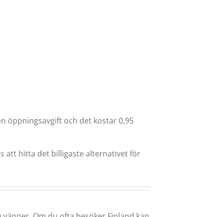
gen öppningsavgift och det kostar 0,95
tt hitta det billigaste alternativet för
ch vänner. Om du ofta besöker Finland kan