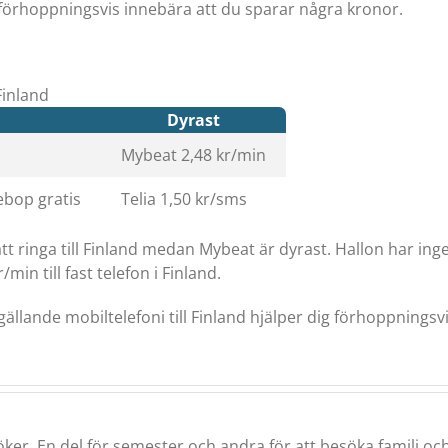
förhoppningsvis innebära att du sparar några kronor.
 Finland
Dyrast
Mybeat 2,48 kr/min
ebop gratis
Telia 1,50 kr/sms
att ringa till Finland medan Mybeat är dyrast. Hallon har in
/min till fast telefon i Finland.
lande mobiltelefoni till Finland hjälper dig förhoppningsvis a
öker. En del för semester och andra för att besöka familj o