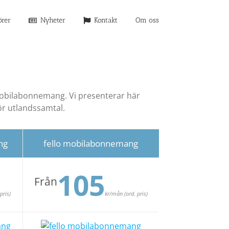
örer
Nyheter
Kontakt
Om oss
t mobilabonnemang. Vi presenterar här
ör utlandssamtal.
ng
fello mobilabonnemang
105
Från
pris)
kr/mån (ord. pris)