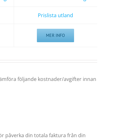
Prislista utland
MER INFO
 jämföra följande kostnader/avgifter innan
 påverka din totala faktura från din