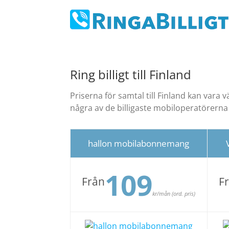
Fortsätt
till
innehållet
Ring billigt till Finland
Priserna för samtal till Finland kan vara
några av de billigaste mobiloperatörern
hallon mobilabonnemang
109
Från
F
kr/mån (ord. pris)