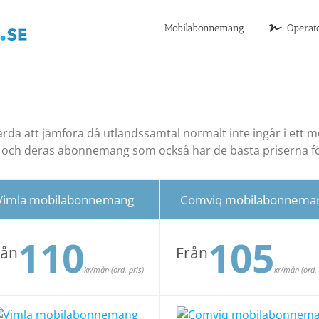
Mobilabonnemang
Operat
 värda att jämföra då utlandssamtal normalt inte ingår i et
a och deras abonnemang som också har de bästa priserna f
Vimla mobilabonnemang
Comviq mobilabonnema
110
105
rån
Från
kr/mån (ord. pris)
kr/mån (ord. 