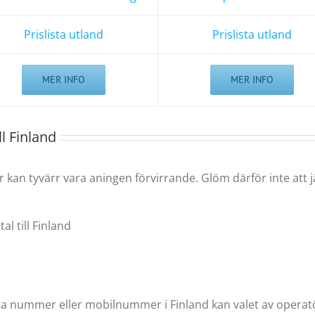
Prislista utland
Prislista utland
MER INFO
MER INFO
ll Finland
der kan tyvärr vara aningen förvirrande. Glöm därför inte att
l till Finland
ta nummer eller mobilnummer i Finland kan valet av operatör