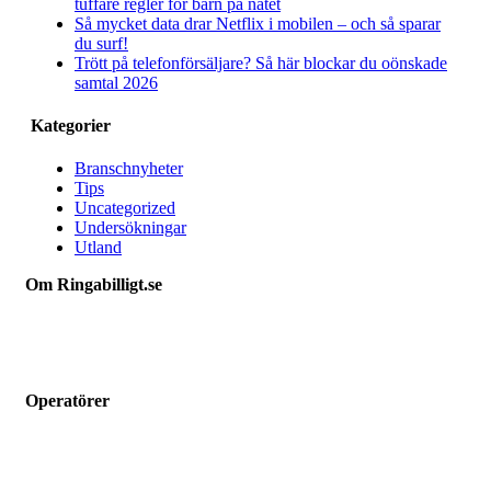
tuffare regler för barn på nätet
Så mycket data drar Netflix i mobilen – och så sparar
du surf!
Trött på telefonförsäljare? Så här blockar du oönskade
samtal 2026
Kategorier
Branschnyheter
Tips
Uncategorized
Undersökningar
Utland
Om Ringabilligt.se
Ringabilligt.se är en webbtjänst som listar och jämför billiga
mobilabonnemang.
Operatörer
Hallon
Vimla
Fello