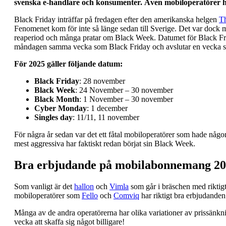
svenska e-handlare och konsumenter. Även mobiloperatörer h
Black Friday inträffar på fredagen efter den amerikanska helgen
T
Fenomenet kom för inte så länge sedan till Sverige. Det var dock m
reaperiod och många pratar om Black Week. Datumet för Black Fr
måndagen samma vecka som Black Friday och avslutar en vecka s
För 2025 gäller följande datum:
Black Friday
: 28 november
Black Week
: 24 November – 30 november
Black Month
: 1 November – 30 november
Cyber Monday
: 1 december
Singles day
: 11/11, 11 november
För några år sedan var det ett fåtal mobiloperatörer som hade någ
mest aggressiva har faktiskt redan börjat sin Black Week.
Bra erbjudande på mobilabonnemang 2
Som vanligt är det
hallon
och
Vimla
som går i bräschen med riktig
mobiloperatörer som
Fello
och
Comviq
har riktigt bra erbjudanden
Många av de andra operatörerna har olika variationer av prissänkn
vecka att skaffa sig något billigare!