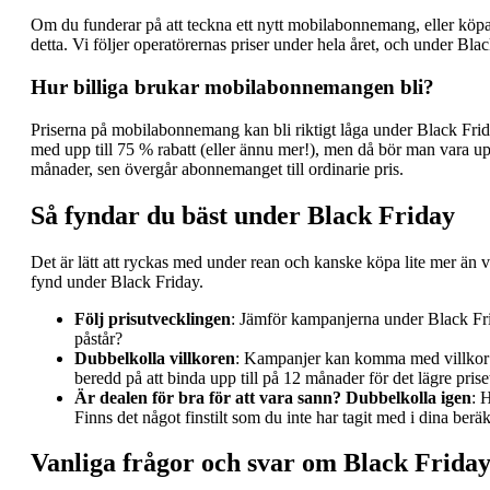
Om du funderar på att teckna ett nytt mobilabonnemang, eller köpa 
detta. Vi följer operatörernas priser under hela året, och under Bla
Hur billiga brukar mobilabonnemangen bli?
Priserna på mobilabonnemang kan bli riktigt låga under Black Frid
med upp till 75 % rabatt (eller ännu mer!), men då bör man vara uppm
månader, sen övergår abonnemanget till ordinarie pris.
Så fyndar du bäst under Black Friday
Det är lätt att ryckas med under rean och kanske köpa lite mer än 
fynd under Black Friday.
Följ prisutvecklingen
: Jämför kampanjerna under Black Frid
påstår?
Dubbelkolla villkoren
: Kampanjer kan komma med villkor –
beredd på att binda upp till på 12 månader för det lägre prise
Är dealen för bra för att vara sann? Dubbelkolla igen
: 
Finns det något finstilt som du inte har tagit med i dina berä
Vanliga frågor och svar om Black Frida