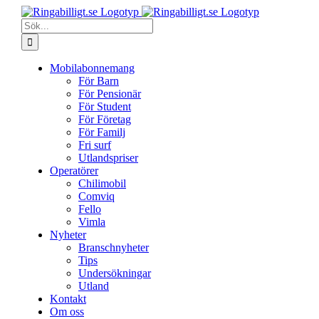
Fortsätt
till
Sök
innehållet
efter:
Mobilabonnemang
För Barn
För Pensionär
För Student
För Företag
För Familj
Fri surf
Utlandspriser
Operatörer
Chilimobil
Comviq
Fello
Vimla
Nyheter
Branschnyheter
Tips
Undersökningar
Utland
Kontakt
Om oss