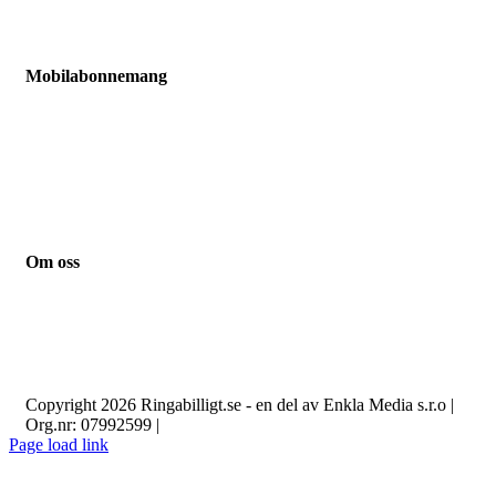
Chilimobil
Comviq
Mobilabonnemang
Jämför mobilabonnemang
Mobilabonnemang barn
Mobilabonnemang pensionär
Mobilabonnemang student
Mobilabonnemang småföretag
Mobilabonnemang familj
Om oss
Kontakt
Guider
Nyheter
Integritetspolicy
Om cookies
Copyright 2026 Ringabilligt.se - en del av Enkla Media s.r.o |
Org.nr: 07992599 |
Page load link