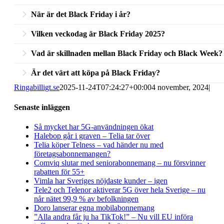
När är det Black Friday i år?
I år inträffar Black Friday den 28 november 2025. Det är fr
Vilken veckodag är Black Friday 2025?
Black Friday är alltid på veckodagen fredag. Dagen inträffar 
Vad är skillnaden mellan Black Friday och Black Week?
Skillnaden mellan Black Friday och Black Week är att Black 
Är det värt att köpa på Black Friday?
Friday. Vanligtvis är det allra bäst deal på Black Friday.
Ringabilligt.se
Ja, det är ofta värt att köpa under Black Friday. Särskilt m
2025-11-24T07:24:27+00:00
4 november, 2024
|
Senaste inläggen
Så mycket har 5G-användningen ökat
Halebop går i graven – Telia tar över
Telia köper Telness – vad händer nu med
företagsabonnemangen?
Comviq slutar med seniorabonnemang – nu försvinner
rabatten för 55+
Vimla har Sveriges nöjdaste kunder – igen
Tele2 och Telenor aktiverar 5G över hela Sverige – nu
når nätet 99,9 % av befolkningen
Doro lanserar egna mobilabonnemang
”Alla andra får ju ha TikTok!” – Nu vill EU införa