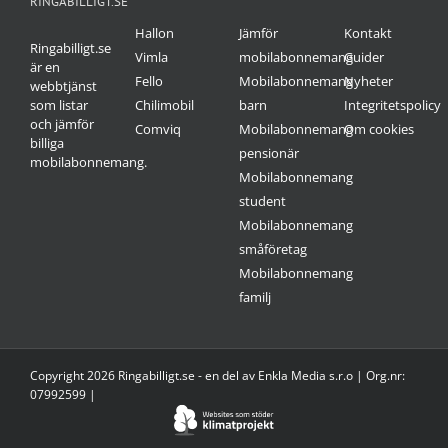
RINGABILLIGT.SE
Hallon
Jämför
Kontakt
Ringabilligt.se
Vimla
mobilabonnemang
Guider
är en
Fello
Mobilabonnemang
Nyheter
webbtjänst
som listar
Chilimobil
barn
Integritetspolicy
och jämför
Comviq
Mobilabonnemang
Om cookies
billiga
pensionär
mobilabonnemang.
Mobilabonnemang
student
Mobilabonnemang
småföretag
Mobilabonnemang
familj
Copyright 2026 Ringabilligt.se - en del av Enkla Media s.r.o | Org.nr:
07992599 |