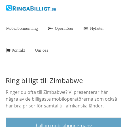
Fortsätt
till
innehållet
Mobilabonnemang
Operatörer
Nyheter
Kontakt
Om oss
Ring billigt till Zimbabwe
Ringer du ofta till Zimbabwe? Vi presenterar här
några av de billigaste mobiloperatörerna som också
har bra priser för samtal till afrikanska länder.
hallon mobilabonnemang