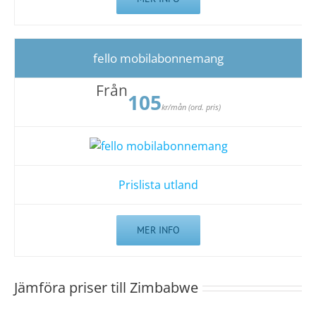
fello mobilabonnemang
Från
105
kr/mån (ord. pris)
Prislista utland
MER INFO
Jämföra priser till Zimbabwe