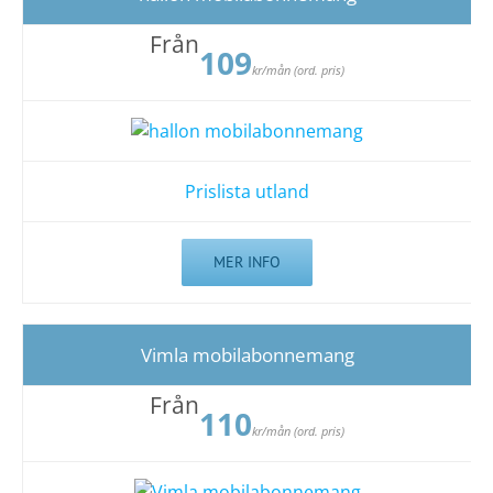
Från
109
kr/mån (ord. pris)
Prislista utland
MER INFO
Vimla mobilabonnemang
Från
110
kr/mån (ord. pris)