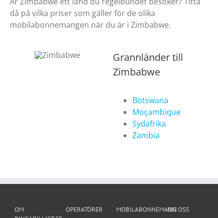
Är Zimbabwe ett land du regelbundet besöker? Titta
då på vilka priser som gäller för de olika
mobilabonnemangen när du är i Zimbabwe.
Grannländer till
Zimbabwe
Botswana
Moçambique
Sydafrika
Zambia
OM
OPERATÖRER
MOBILABONNEMANG
OM OSS