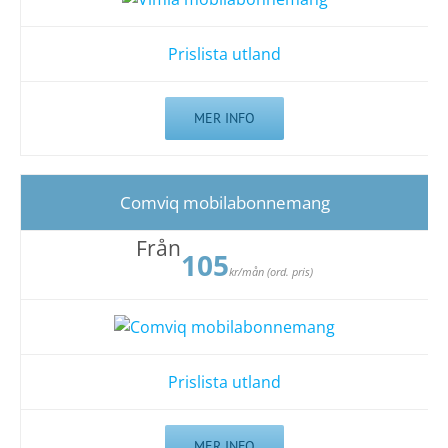
Prislista utland
MER INFO
Comviq mobilabonnemang
Från
105
kr/mån (ord. pris)
Prislista utland
MER INFO