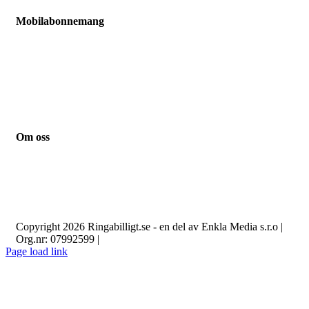
Mobilabonnemang
Jämför mobilabonnemang
Mobilabonnemang barn
Mobilabonnemang pensionär
Mobilabonnemang student
Mobilabonnemang småföretag
Mobilabonnemang familj
Om oss
Kontakt
Guider
Nyheter
Integritetspolicy
Om cookies
Copyright 2026 Ringabilligt.se - en del av Enkla Media s.r.o |
Org.nr: 07992599 |
Page load link