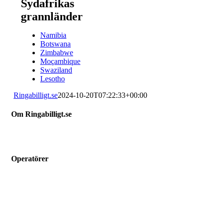
Sydafrikas
grannländer
Namibia
Botswana
Zimbabwe
Moçambique
Swaziland
Lesotho
Ringabilligt.se
2024-10-20T07:22:33+00:00
Om Ringabilligt.se
Ringabilligt.se är en webbtjänst som listar och jämför billiga
mobilabonnemang.
Operatörer
Hallon
Vimla
Fello
Chilimobil
Comviq