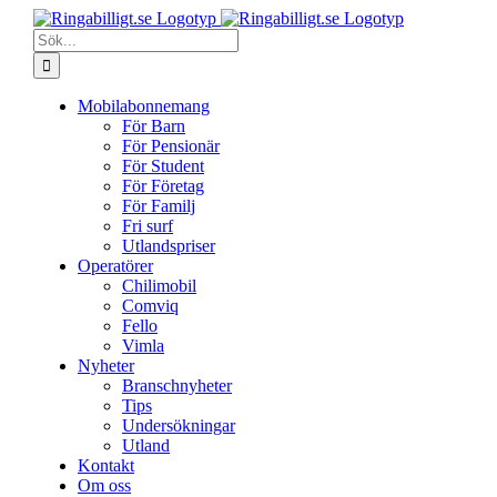
Fortsätt
till
Sök
innehållet
efter:
Mobilabonnemang
För Barn
För Pensionär
För Student
För Företag
För Familj
Fri surf
Utlandspriser
Operatörer
Chilimobil
Comviq
Fello
Vimla
Nyheter
Branschnyheter
Tips
Undersökningar
Utland
Kontakt
Om oss