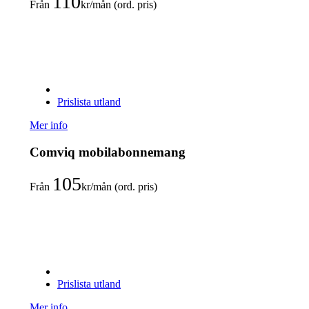
110
Från
kr/mån (ord. pris)
Prislista utland
Mer info
Comviq mobilabonnemang
105
Från
kr/mån (ord. pris)
Prislista utland
Mer info