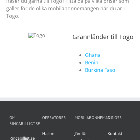
Reser du gärna till Togo? Titta då på vilka priser som
gäller för de olika mobilabonnemangen när du är i
Togo.
Grannländer till Togo
Ghana
Benin
Burkina Faso
OM
OPERATÖRER
MOBILABONNEMANG
OM OSS
RINGABILLIGT.SE
Hallon
Jämför
Kontakt
Ringabilligt.se