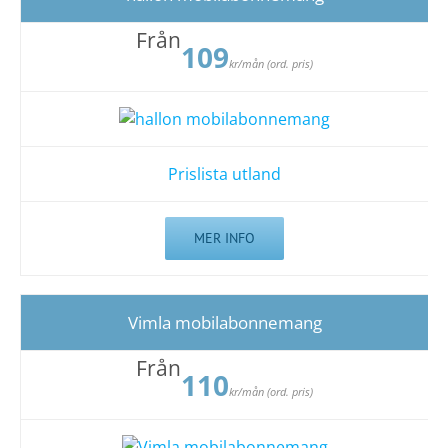
Från
109
kr/mån (ord. pris)
Prislista utland
MER INFO
Vimla mobilabonnemang
Från
110
kr/mån (ord. pris)