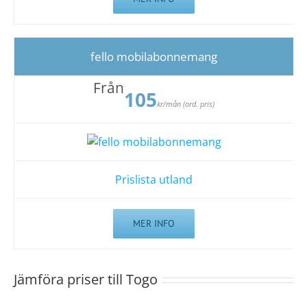
fello mobilabonnemang
Från
105
kr/mån (ord. pris)
Prislista utland
MER INFO
Jämföra priser till Togo