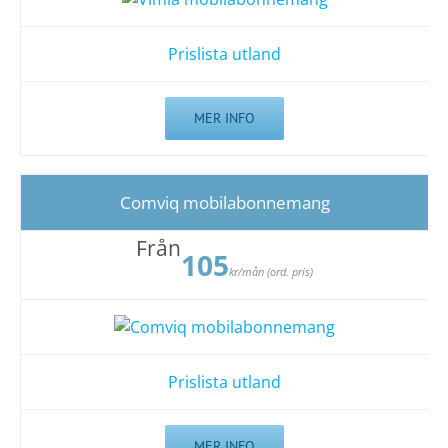
Prislista utland
MER INFO
Comviq mobilabonnemang
Från
105
kr/mån (ord. pris)
Prislista utland
MER INFO