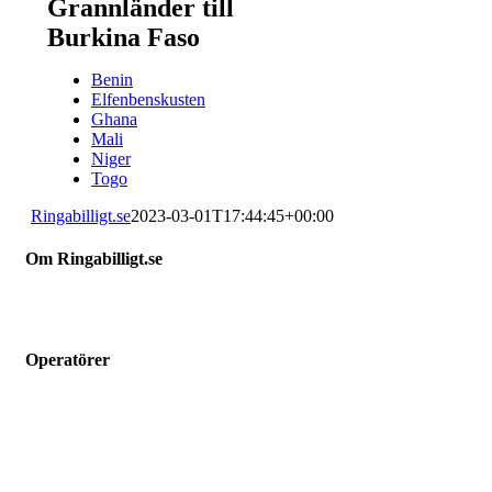
Grannländer till
Burkina Faso
Benin
Elfenbenskusten
Ghana
Mali
Niger
Togo
Ringabilligt.se
2023-03-01T17:44:45+00:00
Om Ringabilligt.se
Ringabilligt.se är en webbtjänst som listar och jämför billiga
mobilabonnemang.
Operatörer
Hallon
Vimla
Fello
Chilimobil
Comviq