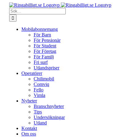
Fortsätt
till
Sök
innehållet
efter:
Mobilabonnemang
För Barn
För Pensionär
För Student
För Företag
För Familj
Fri surf
Utlandspriser
Operatörer
Chilimobil
Comviq
Fello
Vimla
Nyheter
Branschnyheter
Tips
Undersökningar
Utland
Kontakt
Om oss