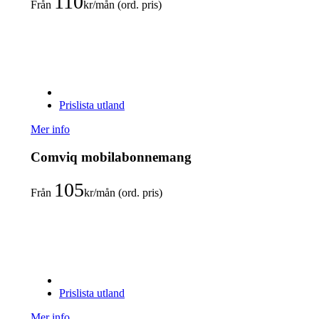
110
Från
kr/mån (ord. pris)
Prislista utland
Mer info
Comviq mobilabonnemang
105
Från
kr/mån (ord. pris)
Prislista utland
Mer info