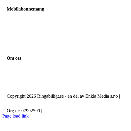
Mobilabonnemang
Jämför mobilabonnemang
Mobilabonnemang barn
Mobilabonnemang pensionär
Mobilabonnemang student
Mobilabonnemang småföretag
Mobilabonnemang familj
Om oss
Kontakt
Guider
Nyheter
Integritetspolicy
Om cookies
Copyright 2026 Ringabilligt.se - en del av Enkla Media s.r.o |
Org.nr: 07992599 |
Page load link