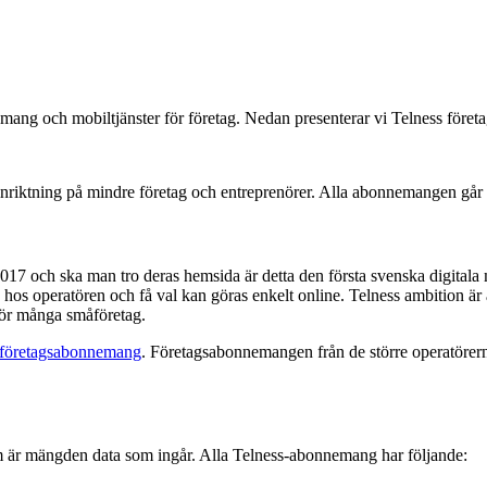
mang och mobiltjänster för företag. Nedan presenterar vi Telness före
nriktning på mindre företag och entreprenörer. Alla abonnemangen går a
17 och ska man tro deras hemsida är detta den första svenska digitala 
 hos operatören och få val kan göras enkelt online. Telness ambition är a
 för många småföretag.
företagsabonnemang
. Företagsabonnemangen från de större operatörerna
m är mängden data som ingår. Alla Telness-abonnemang har följande: