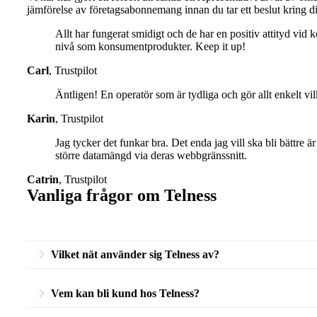
jämförelse av företagsabonnemang innan du tar ett beslut kring di
Allt har fungerat smidigt och de har en positiv attityd vid 
nivå som konsumentprodukter. Keep it up!
Carl
,
Trustpilot
Äntligen! En operatör som är tydliga och gör allt enkelt vi
Karin
,
Trustpilot
Jag tycker det funkar bra. Det enda jag vill ska bli bättre är
större datamängd via deras webbgränssnitt.
Catrin
,
Trustpilot
Vanliga frågor om Telness
Vilket nät använder sig Telness av?
Telness använder sig av Telias nät. Telness är en så kallad vi
Vem kan bli kund hos Telness?
Se täckningskartan
här
.