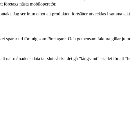
tt företags nästa mobiloperatör.
kontakt. Jag ser fram emot att produkten fortsätter utvecklas i samma takt
lket sparar tid för mig som företagare. Och gemensam faktura gillar ju mi
 att när månadens data tar slut så ska det gå ”långsamt” istället för att ”h
rtuell mobiloperatör, det betyder att de inte har ett eget nät. Just Telias