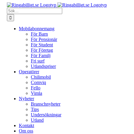
Fortsätt
till
Sök
innehållet
efter:
Mobilabonnemang
För Barn
För Pensionär
För Student
För Företag
För Familj
Fri surf
Utlandspriser
Operatörer
Chilimobil
Comviq
Fello
Vimla
Nyheter
Branschnyheter
Tips
Undersökningar
Utland
Kontakt
Om oss