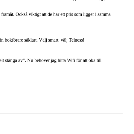
 framåt. Också viktigt att de har ett pris som ligger i samma
n bokförare såklart. Välj smart, välj Telness!
elt stänga av”. Nu behöver jag hitta Wifi för att öka till
 när garanterar en väldigt bra täckning i större delen av Sverige.