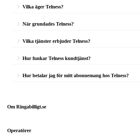
Om du har ett företag kan du bilkund hos Telness. Detta inne
Vilka äger Telness?
Telness ägs i sin helhet av Nordic Communications Group
När grundades Telness?
Telness grundades 2016 och bjöd in flera mindre företag fö
Vilka tjänster erbjuder Telness?
möjligheten att teckna ett företagsabonnemang på deras hem
I dagsläget erbjuder Telness tre olika mobilabonnemang och 
Hur funkar Telness kundtjänst?
Telness har idag inga fysiska butiker men du kan nå dem via 
Hur betalar jag för mitt abonnemang hos Telness?
Som företagare är det viktigt att du får ett fakturaunderlag
loggar in på ditt konto hos Telness.
Om Ringabilligt.se
Ringabilligt.se är en webbtjänst som listar och jämför billiga mobilabonneman
Operatörer