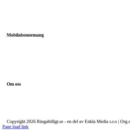
Hallon
Vimla
Fello
Chilimobil
Comviq
Mobilabonnemang
Jämför mobilabonnemang
Mobilabonnemang barn
Mobilabonnemang pensionär
Mobilabonnemang student
Mobilabonnemang småföretag
Mobilabonnemang familj
Om oss
Kontakt
Guider
Nyheter
Integritetspolicy
Om cookies
Copyright 2026 Ringabilligt.se - en del av Enkla Media s.r.o | Org
Page load link