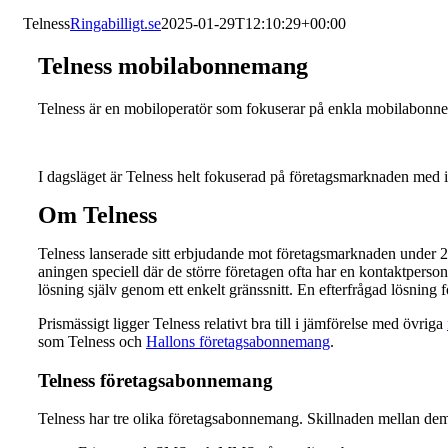
Telness
Ringabilligt.se
2025-01-29T12:10:29+00:00
Telness mobilabonnemang
Telness är en mobiloperatör som fokuserar på enkla mobilabonne
I dagsläget är Telness helt fokuserad på företagsmarknaden med i
Om Telness
Telness lanserade sitt erbjudande mot företagsmarknaden under 20
aningen speciell där de större företagen ofta har en kontaktperson
lösning själv genom ett enkelt gränssnitt. En efterfrågad lösning
Prismässigt ligger Telness relativt bra till i jämförelse med övriga
som Telness och
Hallons företagsabonnemang
.
Telness företagsabonnemang
Telness har tre olika företagsabonnemang. Skillnaden mellan de