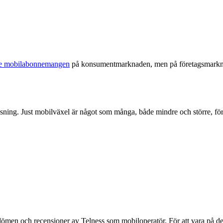
ste mobilabonnemangen
på konsumentmarknaden, men på företagsmarknaden
ning. Just mobilväxel är något som många, både mindre och större, för
v omdömen och recensioner av Telness som mobiloperatör. För att vara på