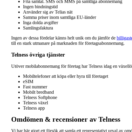
Fria samtal. SMS och MMS på samtliga abonnemang
Ingen bindningstid
Använder sig av Telias nät
Samma priser inom samtliga EU-länder
Inga dolda avgifter
Samlingsfaktura
Ingen av dessa fördelar känns helt unik om du jämför de
billiga
till en stark utmanare på marknaden för företagsabonnemang.
Telness övriga tjänster
Utöver mobilabonnemang för företag har Telness idag en växellös
Mobiltelefoner att köpa eller hyra till företaget
eSIM
Fast nummer
Mobilt bredband
Telness Softphone
Telness växel
Telness app
Omdömen & recensioner av Telness
Vi har här gjort ett försök att samla ett representativt urval a