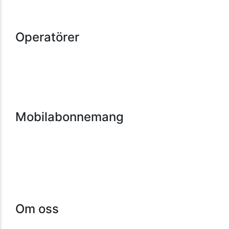
frågan eftersom det beror var du bor. Men
Ringabilligt.se är en webbtjänst som listar och jämför billiga
Tele2 har täckning för 99,9 procent av
mobilabonnemang.
Sveriges befolkning. Chansen att även du har
Operatörer
täckning är därmed god.
Du kan spana in
Tele2:s täckningskarta
för att
Hallon
få reda på hur bra täckning du kan förvänta
Vimla
dig.
Fello
Chilimobil
Comviq
Mobilabonnemang
Jämför mobilabonnemang
Mobilabonnemang barn
Mobilabonnemang pensionär
Mobilabonnemang student
Mobilabonnemang småföretag
Mobilabonnemang familj
Om oss
Kontakt