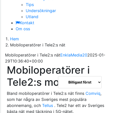
Tips
Undersökningar
Utland
Kontakt
Om oss
Hem
Mobiloperatörer i Tele2:s nät
Mobiloperatörer i Tele2:s nät
EnklaMedia20
2025-01-
29T10:36:40+00:00
Mobiloperatörer i
Tele2:s mobilnät
Bland mobiloperatörer i Tele2:s nät finns
Comviq
,
som har några av Sveriges mest populära
abonnemang, och
Tellus
. Tele2 har ett av Sveriges
bästa nät med täckning i 5G-nätet.