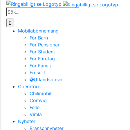
Fortsätt
till
Sök
innehållet
efter:
Mobilabonnemang
För Barn
För Pensionär
För Student
För Företag
För Familj
Fri surf
Utlandspriser
Operatörer
Chilimobil
Comviq
Fello
Vimla
Nyheter
Branschnyheter