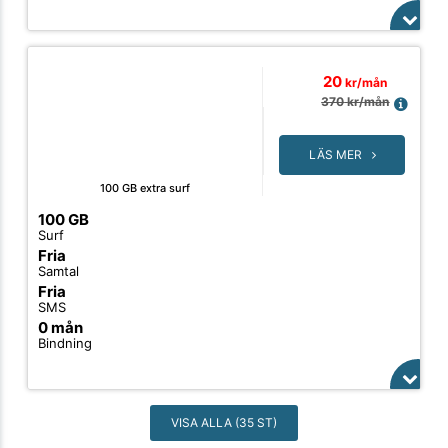
20
kr/mån
370
kr/mån
LÄS MER
100 GB extra surf
100 GB
Surf
Fria
Samtal
Fria
SMS
0 mån
Bindning
VISA ALLA (35 ST)