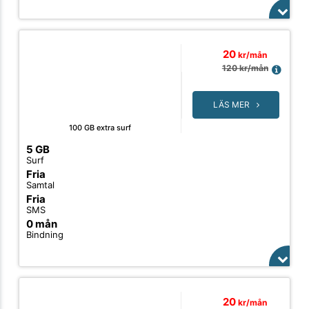
20
kr/mån
120
kr/mån
LÄS MER
100 GB extra surf
5 GB
Surf
Fria
Samtal
Fria
SMS
0 mån
Bindning
20
kr/mån