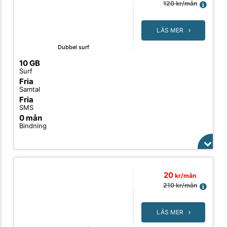
120
kr/mån
LÄS MER
Dubbel surf
10 GB
Surf
Fria
Samtal
Fria
SMS
0 mån
Bindning
20
kr/mån
210
kr/mån
LÄS MER