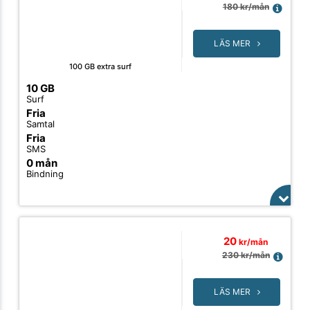
180
kr/mån
LÄS MER
100 GB extra surf
10 GB
Surf
Fria
Samtal
Fria
SMS
0 mån
Bindning
20
kr/mån
230
kr/mån
LÄS MER