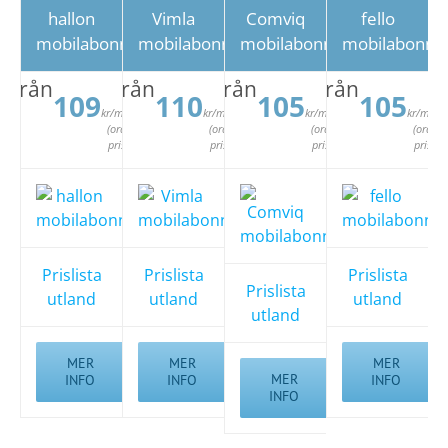
hallon
Vimla
Comviq
fello
mobilabonnemang
mobilabonnemang
mobilabonnemang
mobilabonn
Från
Från
Från
Från
109
110
105
105
kr/mån
kr/mån
kr/mån
kr/mån
(ord.
(ord.
(ord.
(ord.
pris)
pris)
pris)
pris)
Prislista
Prislista
Prislista
Prislista
utland
utland
utland
utland
MER
MER
MER
MER
INFO
INFO
INFO
INFO