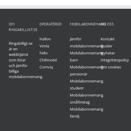
OM
OPERATÖRER
MOBILABONNEMANG
OM OSS
RINGABILLIGT.SE
Hallon
Jämför
Kontakt
Ringabilligt.se
Vimla
mobilabonnemang
Guider
är en
Fello
Mobilabonnemang
Nyheter
webbtjänst
som listar
Chilimobil
barn
Integritetspolicy
och jämför
Comviq
Mobilabonnemang
Om cookies
billiga
pensionär
mobilabonnemang.
Mobilabonnemang
student
Mobilabonnemang
småföretag
Mobilabonnemang
familj