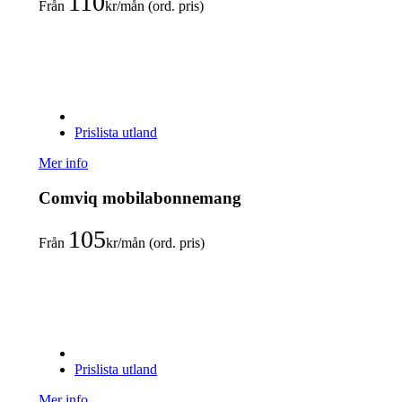
110
Från
kr/mån (ord. pris)
Prislista utland
Mer info
Comviq mobilabonnemang
105
Från
kr/mån (ord. pris)
Prislista utland
Mer info