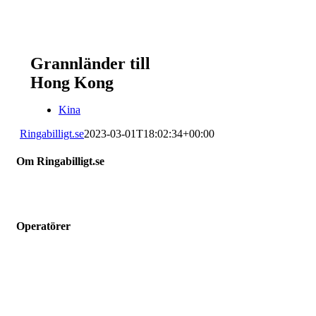
Grannländer till
Hong Kong
Kina
Ringabilligt.se
2023-03-01T18:02:34+00:00
Om Ringabilligt.se
Ringabilligt.se är en webbtjänst som listar och jämför billiga
mobilabonnemang.
Operatörer
Hallon
Vimla
Fello
Chilimobil
Comviq