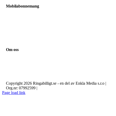
Mobilabonnemang
Jämför mobilabonnemang
Mobilabonnemang barn
Mobilabonnemang pensionär
Mobilabonnemang student
Mobilabonnemang småföretag
Mobilabonnemang familj
Om oss
Kontakt
Guider
Nyheter
Integritetspolicy
Om cookies
Copyright 2026 Ringabilligt.se - en del av Enkla Media s.r.o |
Org.nr: 07992599 |
Page load link