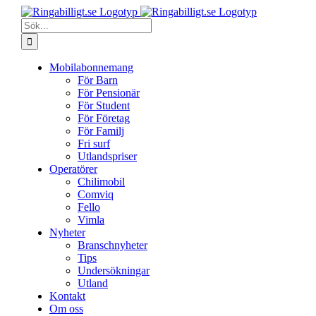
Fortsätt
till
Sök
innehållet
efter:
Mobilabonnemang
För Barn
För Pensionär
För Student
För Företag
För Familj
Fri surf
Utlandspriser
Operatörer
Chilimobil
Comviq
Fello
Vimla
Nyheter
Branschnyheter
Tips
Undersökningar
Utland
Kontakt
Om oss