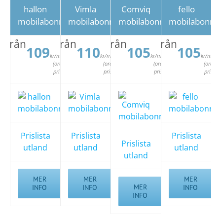
hallon
Vimla
Comviq
fello
mobilabonnemang
mobilabonnemang
mobilabonnemang
mobilabonn
Från
Från
Från
Från
109
110
105
105
kr/mån
kr/mån
kr/mån
kr/mån
(ord.
(ord.
(ord.
(ord.
pris)
pris)
pris)
pris)
Prislista
Prislista
Prislista
Prislista
utland
utland
utland
utland
MER
MER
MER
MER
INFO
INFO
INFO
INFO