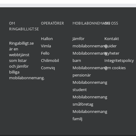
OM
OPERATÖRER
MOBILABONNEMANG
OM OSS
RINGABILLIGT.SE
Hallon
Jämför
Kontakt
Ringabilligt.se
Vimla
mobilabonnemang
Guider
är en
Fello
Mobilabonnemang
Nyheter
webbtjänst
som listar
Chilimobil
barn
Integritetspolicy
och jämför
Comviq
Mobilabonnemang
Om cookies
billiga
pensionär
mobilabonnemang.
Mobilabonnemang
student
Mobilabonnemang
småföretag
Mobilabonnemang
familj