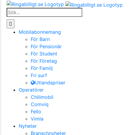
Fortsätt
till
Sök
innehållet
efter:
Mobilabonnemang
För Barn
För Pensionär
För Student
För Företag
För Familj
Fri surf
Utlandspriser
Operatörer
Chilimobil
Comviq
Fello
Vimla
Nyheter
Branschnyheter