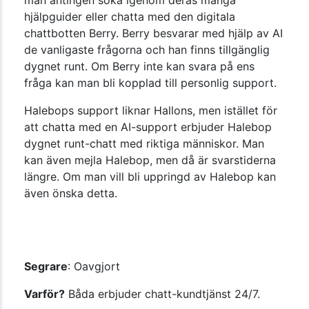
man antingen söka igenom deras många
hjälpguider eller chatta med den digitala
chattbotten Berry. Berry besvarar med hjälp av AI
de vanligaste frågorna och han finns tillgänglig
dygnet runt. Om Berry inte kan svara på ens
fråga kan man bli kopplad till personlig support.
Halebops support liknar Hallons, men istället för
att chatta med en AI-support erbjuder Halebop
dygnet runt-chatt med riktiga människor. Man
kan även mejla Halebop, men då är svarstiderna
längre.
Om man vill bli uppringd av Halebop kan
även önska detta.
Segrare
: Oavgjort
Varför?
Båda erbjuder chatt-kundtjänst 24/7.