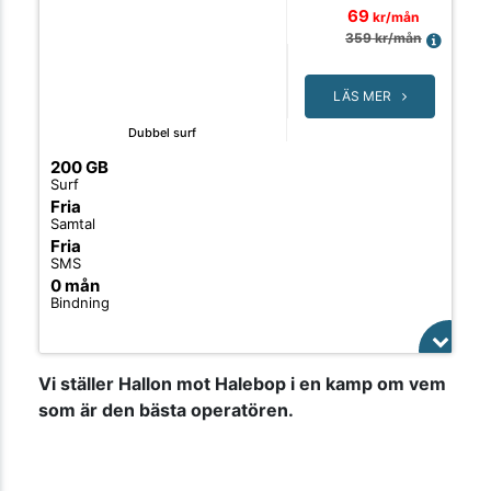
69
kr/mån
359
kr/mån
LÄS MER
Dubbel surf
200 GB
Surf
Fria
Samtal
Fria
SMS
0 mån
Bindning
Vi ställer Hallon mot Halebop i en kamp om vem
som är den bästa operatören.