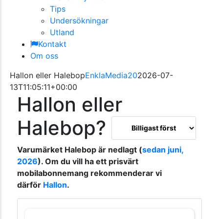
Tips
Undersökningar
Utland
Kontakt
Om oss
Hallon eller Halebop
EnklaMedia20
2026-07-
13T11:05:11+00:00
Hallon eller
Halebop?
Varumärket Halebop är nedlagt (
sedan juni,
2026
). Om du vill ha ett prisvärt
mobilabonnemang rekommenderar vi
därför
Hallon
.