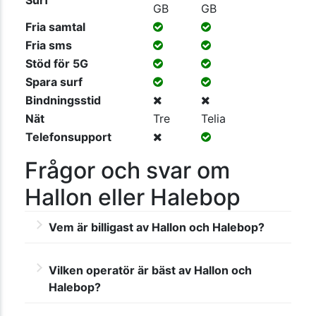
Surf
GB
GB
Fria samtal
Fria sms
Stöd för 5G
Spara surf
Bindningsstid
Nät
Tre
Telia
Telefonsupport
Frågor och svar om
Hallon eller Halebop
Vem är billigast av Hallon och Halebop?
Hallons abonnemang är billigare än
Vilken operatör är bäst av Hallon och
Halebops – det gäller från den minsta
Halebop?
surfmängden upp till den största. Du hittar
fler jämförelser mellan operatörerna på vår