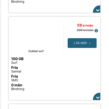
Bindning
59
kr/mån
309
kr/mån
LÄS MER
Dubbel surf
100 GB
Surf
Fria
Samtal
Fria
SMS
0 mån
Bindning