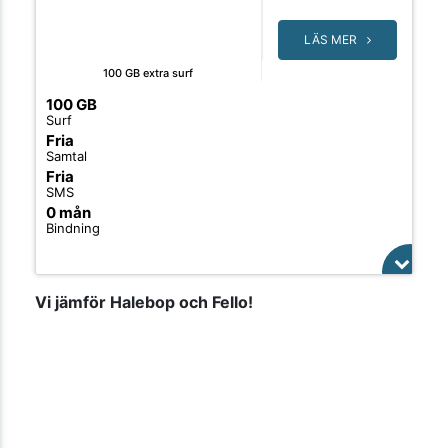
LÄS MER
100 GB extra surf
100 GB
Surf
Fria
Samtal
Fria
SMS
0 mån
Bindning
Vi jämför Halebop och Fello!