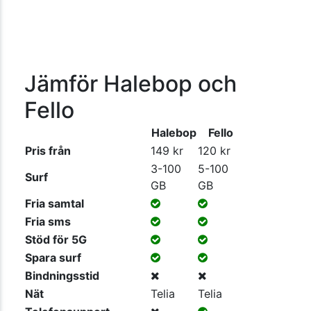
Jämför Halebop och
Fello
Halebop
Fello
Pris från
149 kr
120 kr
3-100
5-100
Surf
GB
GB
Fria samtal
Fria sms
Stöd för 5G
Spara surf
Bindningsstid
Nät
Telia
Telia