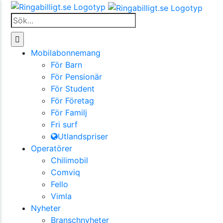
Fortsätt
till
Sök
innehållet
efter:
Mobilabonnemang
För Barn
För Pensionär
För Student
För Företag
För Familj
Fri surf
Utlandspriser
Operatörer
Chilimobil
Comviq
Fello
Vimla
Nyheter
Branschnyheter