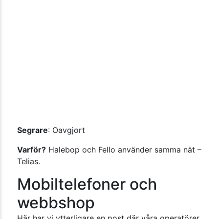
Segrare
: Oavgjort
Varför?
Halebop och Fello använder samma nät –
Telias.
Mobiltelefoner och
webbshop
Här har vi ytterligare en post där våra operatörer