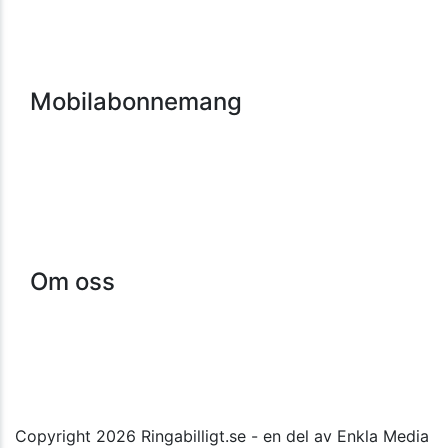
Vimla
Fello
Chilimobil
Comviq
Mobilabonnemang
Jämför mobilabonnemang
Mobilabonnemang barn
Mobilabonnemang pensionär
Mobilabonnemang student
Mobilabonnemang småföretag
Mobilabonnemang familj
Om oss
Kontakt
Guider
Nyheter
Integritetspolicy
Om cookies
Copyright 2026 Ringabilligt.se - en del av Enkla Media