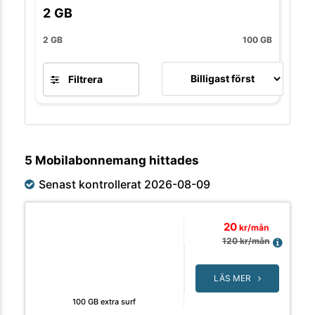
2
GB
2 GB
100 GB
Filtrera
5 Mobilabonnemang hittades
Senast kontrollerat 2026-08-09
20
kr/mån
120
kr/mån
LÄS MER
100 GB extra surf