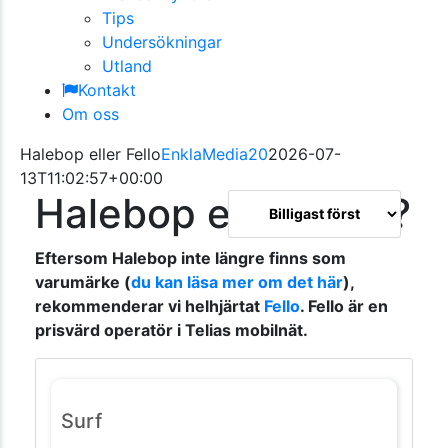
Tips
Undersökningar
Utland
Kontakt
Om oss
Halebop eller Fello
EnklaMedia20
2026-07-
13T11:02:57+00:00
Halebop eller Fello?
Eftersom Halebop inte längre finns som
varumärke (
du kan läsa mer om det här
),
rekommenderar vi helhjärtat
Fello
. Fello är en
prisvärd operatör i Telias mobilnät.
Surf