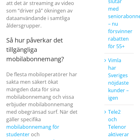
slutar
att det är streaming av video
med
som “driver på” ökningen av
seniorabon
dataanvändande i samtliga
– nu
åldersgrupper.
försvinner
rabatten
Så hur påverkar det
för 55+
tillgängliga
mobilabonnemang?
Vimla
har
De flesta mobiloperatörer har
Sveriges
sakta men säkert ökat
nöjdaste
mängden data för sina
kunder –
mobilabonnemang och vissa
igen
erbjuder mobilabonnemang
Tele2
med obegränsad surf. När det
och
gäller specifika
Telenor
mobilabonnemang för
aktiverar
studenter
och