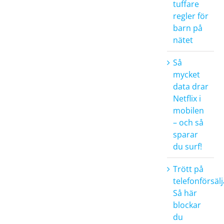
tuffare
regler för
barn på
nätet
Så
mycket
data drar
Netflix i
mobilen
– och så
sparar
du surf!
Trött på
telefonförsäl
Så här
blockar
du