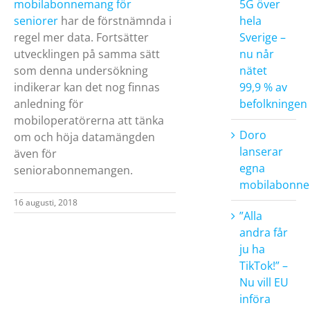
5G över
mobilabonnemang för
hela
seniorer
har de förstnämnda i
Sverige –
regel mer data. Fortsätter
nu når
utvecklingen på samma sätt
nätet
som denna undersökning
99,9 % av
indikerar kan det nog finnas
befolkningen
anledning för
mobiloperatörerna att tänka
Doro
om och höja datamängden
lanserar
även för
egna
seniorabonnemangen.
mobilabonn
16 augusti, 2018
”Alla
andra får
ju ha
TikTok!” –
Nu vill EU
införa