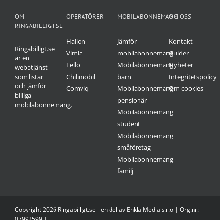
OM
OPERATÖRER
MOBILABONNEMANG
OM OSS
RINGABILLIGT.SE
Hallon
Jämför
Kontakt
Ringabilligt.se
Vimla
mobilabonnemang
Guider
är en
Fello
Mobilabonnemang
Nyheter
webbtjänst
som listar
Chilimobil
barn
Integritetspolicy
och jämför
Comviq
Mobilabonnemang
Om cookies
billiga
pensionär
mobilabonnemang.
Mobilabonnemang
student
Mobilabonnemang
småföretag
Mobilabonnemang
familj
Copyright 2026 Ringabilligt.se - en del av Enkla Media s.r.o | Org.nr:
07992599 |