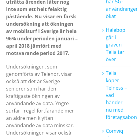
har 5G-
uträtta ärenden låter nog
användninge
inte som ett helt felaktig
ökat
påstående. Nu visar en färsk
undersökning att ökningen
Halebop
av mobilsurf i Sverige är hela
går i
96% under perioden januari –
graven –
april 2018 jämfört med
Telia tar
motsvarande period 2017.
över
Undersökningen, som
Telia
genomförts av Telenor, visar
köper
också att det är Sverige
Telness –
seniorer som har den
vad
kraftigaste ökningen av
händer
användande av data. Yngre
nu med
surfar i regel fortfarande mer
företagsabo
än äldre men klyftan i
användande av data minskar.
Comviq
Undersökningen visar också