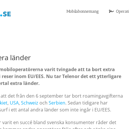
Mobilabonnemang
Operat
era länder
biloperatörerna varit tvingade att ta bort extra
 reser inom EU/EES. Nu tar Telenor det ett ytterligare
rtal extra länder.
att det från den 6 september tar bort roamingavgifterna
kiet
,
USA
,
Schweiz
och
Serbien
. Sedan tidigare har
urf i ett antal andra länder som inte ingår i EU/EES.
ar varit en succé bland svenska konsumenter råder det