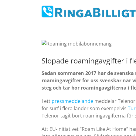
Fortsätt
till
innehållet
Slopade roamingavgifter i fl
Sedan sommaren 2017 har de svenska mo
roamingavgifter för oss svenskar när vi
steg och tar bor roamingavgifterna i fle
I ett
pressmeddelande
meddelar Telenor 
för surf i flera länder som exempelvis
Tur
Telenor tagit bort roamingavgifterna för s
Att EU-initiativet “Roam Like At Home” h