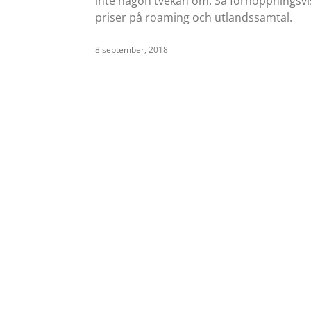
inte någon tvekan om. Så förhoppningsvi
priser på roaming och utlandssamtal.
8 september, 2018